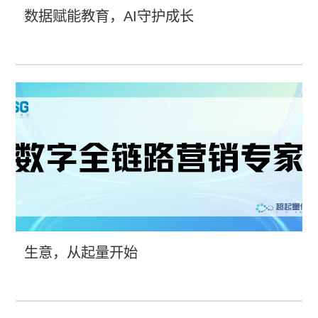
数据赋能教育，AI守护成长
生意，从起量开始