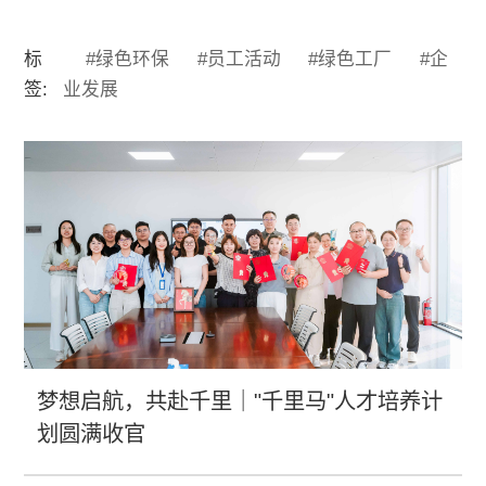
联系我们
标
#绿色环保
#员工活动
#绿色工厂
#企
签:
业发展
梦想启航，共赴千里｜"千里马"人才培养计
划圆满收官