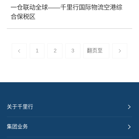
一仓联动全球——千里行国际物流空港综
合保税区
1
2
3
关于千里行
集团业务